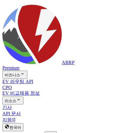
ABRP
Premium

비즈니스
EV 라우팅 API
CPO
EV 비교
채용 정보

리소스
기사
API 문서
지원


한국어