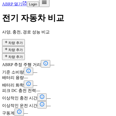


ABRP 열기
Login
전기 자동차 비교
사양, 충전, 경로 성능 비교

차량 추가

차량 추가

차량 추가

ABRP 추정 주행 거리
—

기준 소비량
—
배터리 용량
—

배터리 화학
—
피크 DC 충전 전력
—

이상적인 충전 시간
—

이상적인 운전 시간
—

구동계
—