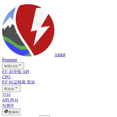
ABRP
Premium

비즈니스
EV 라우팅 API
CPO
EV 비교
채용 정보

리소스
기사
API 문서
지원


한국어