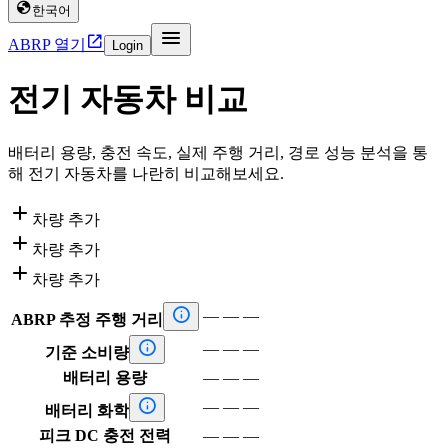

한국어


ABRP 열기
Login
전기 자동차 비교
배터리 용량, 충전 속도, 실제 주행 거리, 경로 성능 분석을 통
해 전기 자동차를 나란히 비교해보세요.

차량 추가

차량 추가

차량 추가

—
—
—
ABRP 추정 주행 거리

—
—
—
기준 소비량
배터리 용량
—
—
—

—
—
—
배터리 화학
피크 DC 충전 전력
—
—
—