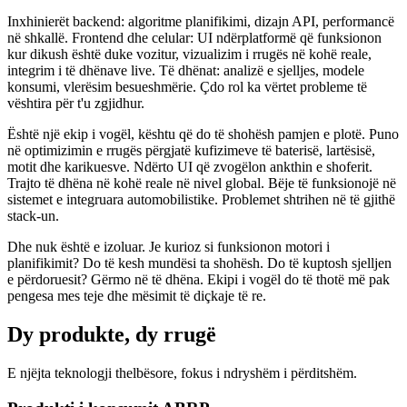
Inxhinierët backend: algoritme planifikimi, dizajn API, performancë
në shkallë. Frontend dhe celular: UI ndërplatformë që funksionon
kur dikush është duke vozitur, vizualizim i rrugës në kohë reale,
integrim i të dhënave live. Të dhënat: analizë e sjelljes, modele
konsumi, vlerësim besueshmërie. Çdo rol ka vërtet probleme të
vështira për t'u zgjidhur.
Është një ekip i vogël, kështu që do të shohësh pamjen e plotë. Puno
në optimizimin e rrugës përgjatë kufizimeve të baterisë, lartësisë,
motit dhe karikuesve. Ndërto UI që zvogëlon ankthin e shoferit.
Trajto të dhëna në kohë reale në nivel global. Bëje të funksionojë në
sistemet e integruara automobilistike. Problemet shtrihen në të gjithë
stack-un.
Dhe nuk është e izoluar. Je kurioz si funksionon motori i
planifikimit? Do të kesh mundësi ta shohësh. Do të kuptosh sjelljen
e përdoruesit? Gërmo në të dhëna. Ekipi i vogël do të thotë më pak
pengesa mes teje dhe mësimit të diçkaje të re.
Dy produkte, dy rrugë
E njëjta teknologji thelbësore, fokus i ndryshëm i përditshëm.