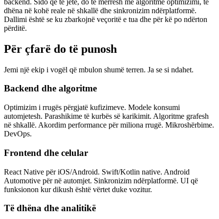
backend. Sido që të jetë, do të merresh me algoritme optimizimi, të
dhëna në kohë reale në shkallë dhe sinkronizim ndërplatformë.
Dallimi është se ku zbarkojnë veçoritë e tua dhe për kë po ndërton
përditë.
Për çfarë do të punosh
Jemi një ekip i vogël që mbulon shumë terren. Ja se si ndahet.
Backend dhe algoritme
Optimizim i rrugës përgjatë kufizimeve. Modele konsumi
automjetesh. Parashikime të kurbës së karikimit. Algoritme grafesh
në shkallë. Akordim performance për miliona rrugë. Mikroshërbime.
DevOps.
Frontend dhe celular
React Native për iOS/Android. Swift/Kotlin native. Android
Automotive për në automjet. Sinkronizim ndërplatformë. UI që
funksionon kur dikush është vërtet duke vozitur.
Të dhëna dhe analitikë