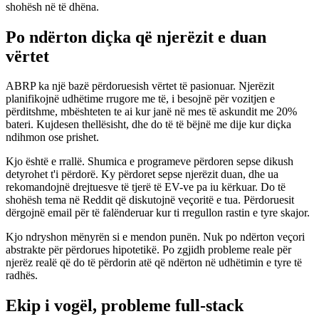
shohësh në të dhëna.
Po ndërton diçka që njerëzit e duan
vërtet
ABRP ka një bazë përdoruesish vërtet të pasionuar. Njerëzit
planifikojnë udhëtime rrugore me të, i besojnë për vozitjen e
përditshme, mbështeten te ai kur janë në mes të askundit me 20%
bateri. Kujdesen thellësisht, dhe do të të bëjnë me dije kur diçka
ndihmon ose prishet.
Kjo është e rrallë. Shumica e programeve përdoren sepse dikush
detyrohet t'i përdorë. Ky përdoret sepse njerëzit duan, dhe ua
rekomandojnë drejtuesve të tjerë të EV-ve pa iu kërkuar. Do të
shohësh tema në Reddit që diskutojnë veçoritë e tua. Përdoruesit
dërgojnë email për të falënderuar kur ti rregullon rastin e tyre skajor.
Kjo ndryshon mënyrën si e mendon punën. Nuk po ndërton veçori
abstrakte për përdorues hipotetikë. Po zgjidh probleme reale për
njerëz realë që do të përdorin atë që ndërton në udhëtimin e tyre të
radhës.
Ekip i vogël, probleme full-stack