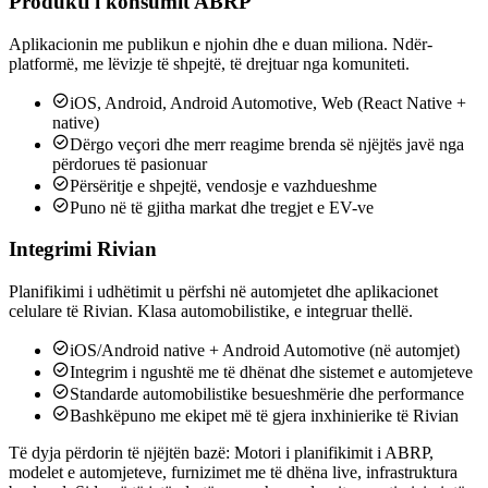
Produkti i konsumit ABRP
Aplikacionin me publikun e njohin dhe e duan miliona. Ndër-
platformë, me lëvizje të shpejtë, të drejtuar nga komuniteti.

iOS, Android, Android Automotive, Web (React Native +
native)

Dërgo veçori dhe merr reagime brenda së njëjtës javë nga
përdorues të pasionuar

Përsëritje e shpejtë, vendosje e vazhdueshme

Puno në të gjitha markat dhe tregjet e EV-ve
Integrimi Rivian
Planifikimi i udhëtimit u përfshi në automjetet dhe aplikacionet
celulare të Rivian. Klasa automobilistike, e integruar thellë.

iOS/Android native + Android Automotive (në automjet)

Integrim i ngushtë me të dhënat dhe sistemet e automjeteve

Standarde automobilistike besueshmërie dhe performance

Bashkëpuno me ekipet më të gjera inxhinierike të Rivian
Të dyja përdorin të njëjtën bazë:
Motori i planifikimit i ABRP,
modelet e automjeteve, furnizimet me të dhëna live, infrastruktura