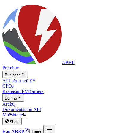
ABRP
Premium

Business
API për rrugë EV
CPOs
Krahasim EV
Karriera

Burime
Artikuj
Dokumentacion API
Mbështetje


Shqip


Hap ABRP
Login