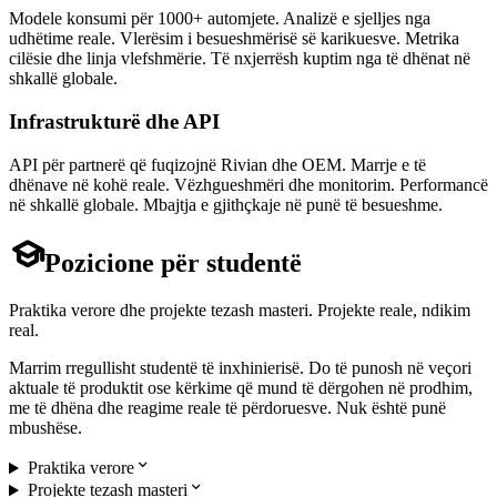
Modele konsumi për 1000+ automjete. Analizë e sjelljes nga
udhëtime reale. Vlerësim i besueshmërisë së karikuesve. Metrika
cilësie dhe linja vlefshmërie. Të nxjerrësh kuptim nga të dhënat në
shkallë globale.
Infrastrukturë dhe API
API për partnerë që fuqizojnë Rivian dhe OEM. Marrje e të
dhënave në kohë reale. Vëzhgueshmëri dhe monitorim. Performancë
në shkallë globale. Mbajtja e gjithçkaje në punë të besueshme.

Pozicione për studentë
Praktika verore dhe projekte tezash masteri. Projekte reale, ndikim
real.
Marrim rregullisht studentë të inxhinierisë. Do të punosh në veçori
aktuale të produktit ose kërkime që mund të dërgohen në prodhim,
me të dhëna dhe reagime reale të përdoruesve. Nuk është punë
mbushëse.

Praktika verore

Projekte tezash masteri