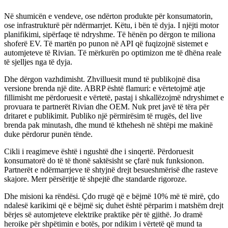
Në shumicën e vendeve, ose ndërton produkte për konsumatorin,
ose infrastrukturë për ndërmarrjet. Këtu, i bën të dyja. I njëjti motor
planifikimi, sipërfaqe të ndryshme. Të hënën po dërgon te miliona
shoferë EV. Të martën po punon në API që fuqizojnë sistemet e
automjeteve të Rivian. Të mërkurën po optimizon me të dhëna reale
të sjelljes nga të dyja.
Dhe dërgon vazhdimisht. Zhvilluesit mund të publikojnë disa
versione brenda një dite. ABRP është flamuri: e vërtetojmë atje
fillimisht me përdoruesit e vërtetë, pastaj i shkallëzojmë ndryshimet e
provuara te partnerët Rivian dhe OEM. Nuk pret javë të tëra për
dritaret e publikimit. Publiko një përmirësim të rrugës, del live
brenda pak minutash, dhe mund të kthehesh në shtëpi me makinë
duke përdorur punën tënde.
Cikli i reagimeve është i ngushtë dhe i sinqertë. Përdoruesit
konsumatorë do të të thonë saktësisht se çfarë nuk funksionon.
Partnerët e ndërmarrjeve të shtyjnë drejt besueshmërisë dhe rasteve
skajore. Merr përsëritje të shpejtë dhe standarde rigoroze.
Dhe misioni ka rëndësi. Çdo rrugë që e bëjmë 10% më të mirë, çdo
ndalesë karikimi që e bëjmë siç duhet është përparim i matshëm drejt
bërjes së automjeteve elektrike praktike për të gjithë. Jo dramë
heroike për shpëtimin e botës, por ndikim i vërtetë që mund ta