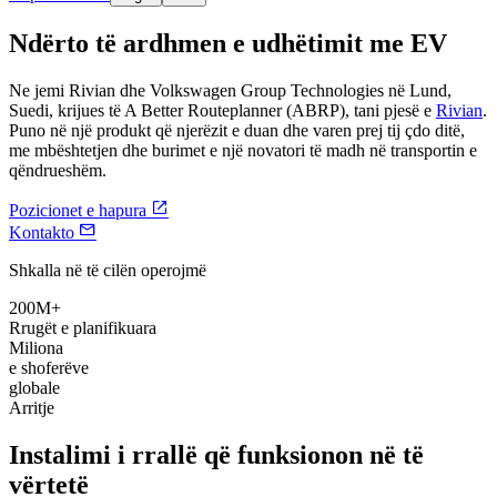
Ndërto të ardhmen e udhëtimit me EV
Ne jemi Rivian dhe Volkswagen Group Technologies në Lund,
Suedi, krijues të A Better Routeplanner (ABRP), tani pjesë e
Rivian
.
Puno në një produkt që njerëzit e duan dhe varen prej tij çdo ditë,
me mbështetjen dhe burimet e një novatori të madh në transportin e
qëndrueshëm.

Pozicionet e hapura

Kontakto
Shkalla në të cilën operojmë
200M+
Rrugët e planifikuara
Miliona
e shoferëve
globale
Arritje
Instalimi i rrallë që funksionon në të
vërtetë