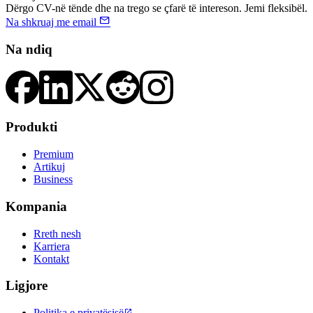
Dërgo CV-në tënde dhe na trego se çfarë të intereson. Jemi fleksibël.

Na shkruaj me email
Na ndiq
Produkti
Premium
Artikuj
Business
Kompania
Rreth nesh
Karriera
Kontakt
Ligjore
Politika e privatësisë
