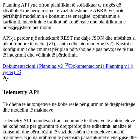
Planning API ynë ofron planifikim të sofistikuar të rrugës që
zhvillohet me përmirësimet e vazhdueshme të ABRP. Veçoritë
përfshijnë modelimin e konsumit të energjisë, optimizimin e
karikimit, integrimin e trafikut në kohë reale dhe planifikimin e
ndërgjegjshëm për motin.
API-ja përdor një arkitekturë REST me dalje JSON dhe mbështet si
pikat fundore të vjetra (v1), ashtu edhe ato moderne (v2). Kostot e
konfigurimit dhe çmimet për plan ndryshojnë sipas nevojave të tua
të integrimit dhe vëllimit të përdorimit.

Dokumentacioni i Planning v2
Dokumentacioni i Planning v1 (i

vjetër)
Telemetry API
Të dhëna të automjeteve në kohë reale për gjurmim të drejtpërdrejtë
dhe modelim të makinave
Telemetry API mundëson transmetimin e të dhënave të automjeteve
në kohë reale për gjurmim të drejtpërdrejtë të udhëtimit, analizë të
konsumit dhe përmirësim të vazhdueshëm të modeleve tona të
makinave. Kjo na ndihmon të përsosim parashikimet e energjisë dhe