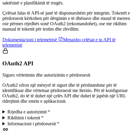
saktësinë e planifikimit të rrugës.
Çelësat falas të API-së janë të disponueshëm për integrim. Tokenët e
përdoruesit kërkohen për dërgimin e të dhënave dhe mund të merren
ose përmes rrjedhës sonë OAuth2 (rekomandohet), ose me rikthim
manual të tokenit për testim dhe zhvillim.

Dokumentacioni i telemetrisë
Menaxho çelësat e tu API të
telemetrisë
OAuth2 API
Siguro vërtetimin dhe autorizimin e përdoruesit
OAuth2 ofron një mënyrë të sigurt dhe të përshtatshme për të
identifikuar dhe vërtetuar përdoruesit me Iternio. Për të konfiguruar
OAuth2, do të të duhet një çelës API dhe duhet të japësh një URL
ridrejtimi dhe emrin e aplikacionit.

Rrjedha e autorizimit

Rikthimi i tokenit

Informacioni i përdoruesit
