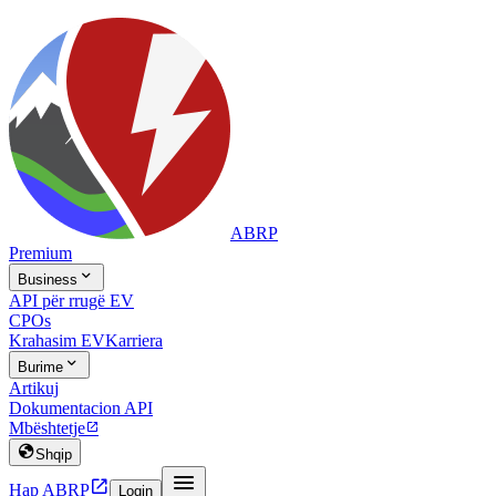
ABRP
Premium

Business
API për rrugë EV
CPOs
Krahasim EV
Karriera

Burime
Artikuj
Dokumentacion API
Mbështetje


Shqip


Hap ABRP
Login