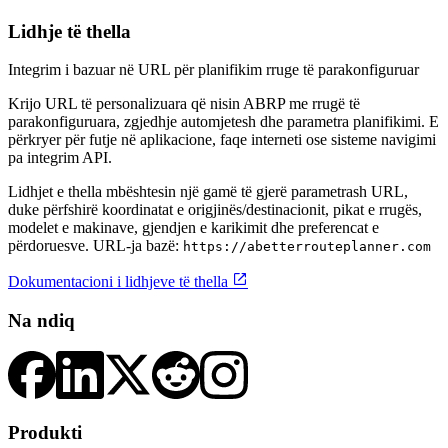
Lidhje të thella
Integrim i bazuar në URL për planifikim rruge të parakonfiguruar
Krijo URL të personalizuara që nisin ABRP me rrugë të
parakonfiguruara, zgjedhje automjetesh dhe parametra planifikimi. E
përkryer për futje në aplikacione, faqe interneti ose sisteme navigimi
pa integrim API.
Lidhjet e thella mbështesin një gamë të gjerë parametrash URL,
duke përfshirë koordinatat e origjinës/destinacionit, pikat e rrugës,
modelet e makinave, gjendjen e karikimit dhe preferencat e
përdoruesve. URL-ja bazë:
https://abetterrouteplanner.com

Dokumentacioni i lidhjeve të thella
Na ndiq
Produkti