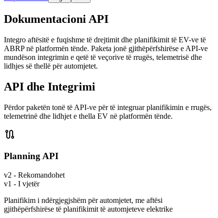
Dokumentacioni API
Integro aftësitë e fuqishme të drejtimit dhe planifikimit të EV-ve të
ABRP në platformën tënde. Paketa jonë gjithëpërfshirëse e API-ve
mundëson integrimin e qetë të veçorive të rrugës, telemetrisë dhe
lidhjes së thellë për automjetet.
API dhe Integrimi
Përdor paketën tonë të API-ve për të integruar planifikimin e rrugës,
telemetrinë dhe lidhjet e thella EV në platformën tënde.

Planning API
v2 - Rekomandohet
v1 - I vjetër
Planifikim i ndërgjegjshëm për automjetet, me aftësi
gjithëpërfshirëse të planifikimit të automjeteve elektrike