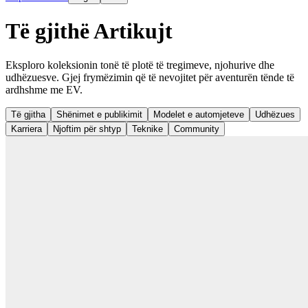
Të gjithë Artikujt
Eksploro koleksionin tonë të plotë të tregimeve, njohurive dhe
udhëzuesve. Gjej frymëzimin që të nevojitet për aventurën tënde të
ardhshme me EV.
Të gjitha
Shënimet e publikimit
Modelet e automjeteve
Udhëzues
Karriera
Njoftim për shtyp
Teknike
Community