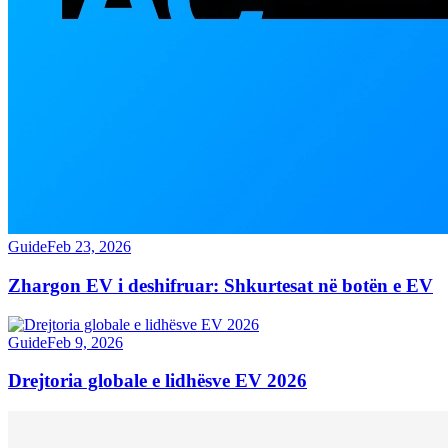
Guide
Feb 23, 2026
Zhargon EV i deshifruar: Shkurtesat në botën e EV
Guide
Feb 9, 2026
Drejtoria globale e lidhësve EV 2026