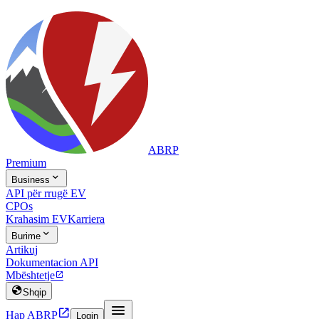
ABRP
Premium

Business
API për rrugë EV
CPOs
Krahasim EV
Karriera

Burime
Artikuj
Dokumentacion API
Mbështetje


Shqip


Hap ABRP
Login