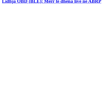
Lidhja OBD (BLE): Merr të dhëna live në ABRP