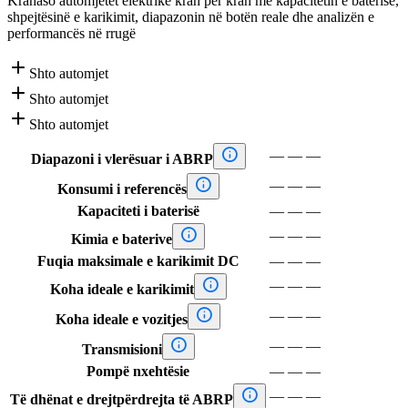
Krahaso automjetet elektrike krah për krah me kapacitetin e baterisë,
shpejtësinë e karikimit, diapazonin në botën reale dhe analizën e
performancës në rrugë

Shto automjet

Shto automjet

Shto automjet

—
—
—
Diapazoni i vlerësuar i ABRP

—
—
—
Konsumi i referencës
Kapaciteti i baterisë
—
—
—

—
—
—
Kimia e baterive
Fuqia maksimale e karikimit DC
—
—
—

—
—
—
Koha ideale e karikimit

—
—
—
Koha ideale e vozitjes

—
—
—
Transmisioni
Pompë nxehtësie
—
—
—

—
—
—
Të dhënat e drejtpërdrejta të ABRP