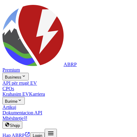
ABRP
Premium

Business
API për rrugë EV
CPOs
Krahasim EV
Karriera

Burime
Artikuj
Dokumentacion API
Mbështetje


Shqip


Hap ABRP
Login