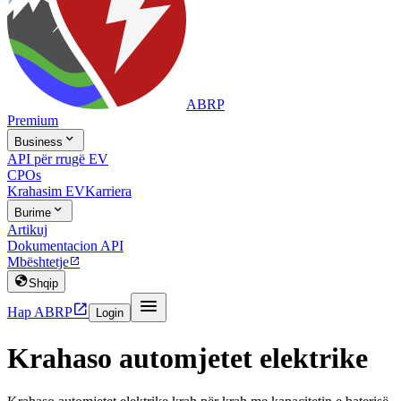
ABRP
Premium

Business
API për rrugë EV
CPOs
Krahasim EV
Karriera

Burime
Artikuj
Dokumentacion API
Mbështetje


Shqip


Hap ABRP
Login
Krahaso automjetet elektrike