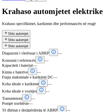
Krahaso automjetet elektrike
Krahaso specifikimet, karikimin dhe performancën në rrugë

Shto automjet

Shto automjet

Shto automjet

Diapazoni i vlerësuar i ABRP
—

Konsumi i referencës
—
Kapaciteti i baterisë
—

Kimia e baterive
—
Fuqia maksimale e karikimit DC
—

Koha ideale e karikimit
—

Koha ideale e vozitjes
—

Transmisioni
—
Pompë nxehtësie
—

Të dhënat e drejtpërdrejta të ABRP
—