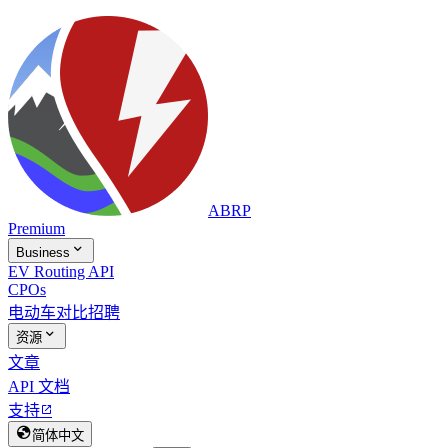
ABRP
Premium

Business
EV Routing API
CPOs
电动车对比
招聘

资源
文章
API 文档
支持


简体中文