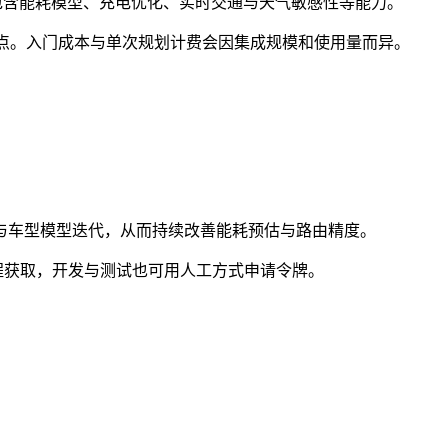
路线算法，包含能耗模型、充电优化、实时交通与天气敏感性等能力。
（v2）端点。入门成本与单次规划计费会因集成规模和使用量而异。
耗电分析与车型模型迭代，从而持续改善能耗预估与路由精度。
 流程获取，开发与测试也可用人工方式申请令牌。