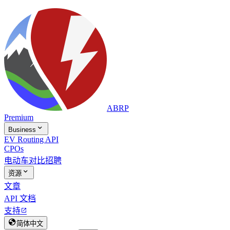
ABRP
Premium

Business
EV Routing API
CPOs
电动车对比
招聘

资源
文章
API 文档
支持


简体中文