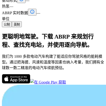
驱动形式
—
热泵
—

ABRP 实时数据
—
单位
公制
英制
更聪明地驾驶。下载 ABRP 来规划行
程、查找充电站，并使用逐向导航。
我们为 1000 多款电动汽车构建了能适应你驾驶风格的能耗模
型。通过把海拔、风速和温度等因素也纳入考量，我们拥有全
球数一数二精准的电动汽车续航预估。