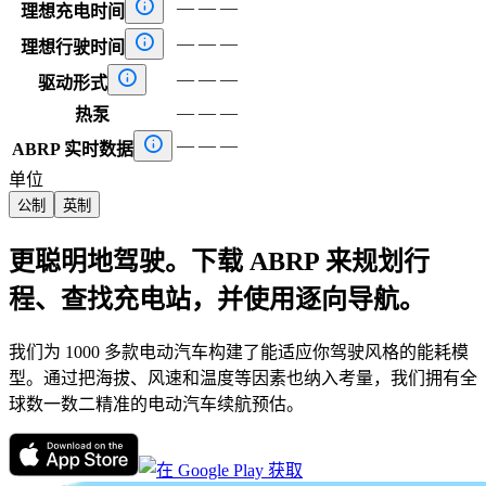

—
—
—
理想充电时间

—
—
—
理想行驶时间

—
—
—
驱动形式
—
—
—
热泵

—
—
—
ABRP 实时数据
单位
公制
英制
更聪明地驾驶。下载 ABRP 来规划行
程、查找充电站，并使用逐向导航。
我们为 1000 多款电动汽车构建了能适应你驾驶风格的能耗模
型。通过把海拔、风速和温度等因素也纳入考量，我们拥有全
球数一数二精准的电动汽车续航预估。