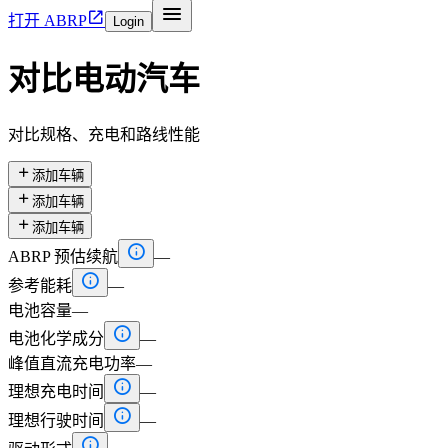


打开 ABRP
Login
对比电动汽车
对比规格、充电和路线性能

添加车辆

添加车辆

添加车辆

ABRP 预估续航
—

参考能耗
—
电池容量
—

电池化学成分
—
峰值直流充电功率
—

理想充电时间
—

理想行驶时间
—
