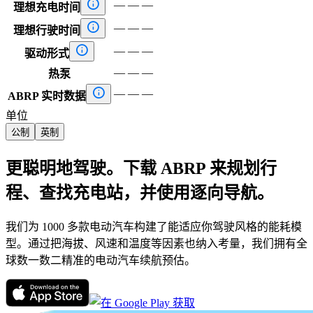

—
—
—
理想充电时间

—
—
—
理想行驶时间

—
—
—
驱动形式
—
—
—
热泵

—
—
—
ABRP 实时数据
单位
公制
英制
更聪明地驾驶。下载 ABRP 来规划行
程、查找充电站，并使用逐向导航。
我们为 1000 多款电动汽车构建了能适应你驾驶风格的能耗模
型。通过把海拔、风速和温度等因素也纳入考量，我们拥有全
球数一数二精准的电动汽车续航预估。