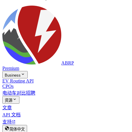
ABRP
Premium

Business
EV Routing API
CPOs
电动车对比
招聘

资源
文章
API 文档
支持


简体中文