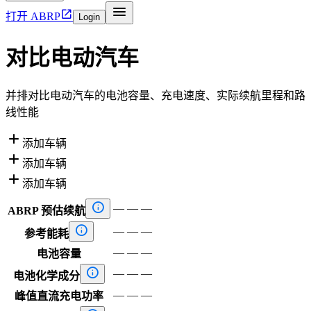


打开 ABRP
Login
对比电动汽车
并排对比电动汽车的电池容量、充电速度、实际续航里程和路
线性能

添加车辆

添加车辆

添加车辆

—
—
—
ABRP 预估续航

—
—
—
参考能耗
—
—
—
电池容量

—
—
—
电池化学成分
—
—
—
峰值直流充电功率