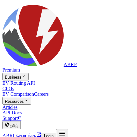
ABRP
Premium

Business
EV Routing API
CPOs
EV Comparison
Careers

Resources
Articles
API Docs
Support


தமிழ்


ABRP தொடங்கு
Login